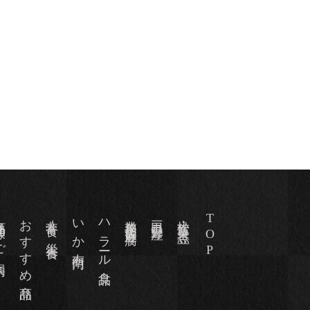
のご案内
おすすめ商品
非常食/災害食
いか右衛門
ハラール食品
業務用胡麻豆腐
三田見野屋
松茸・栗・黒豆
TOP