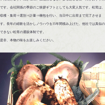
です。会社関係の季節のご挨拶ギフトとしても大変人気です。松茸は
収穫・集荷⇒選別⇒計量⇒梱包を行い、当日中に出荷まで完了させま
す。長年の経験を活かしノウハウを35年間積み上げた、他社では真似の
できない松茸の通販体制です。
​​​​是非、本物の味をお楽しみください。