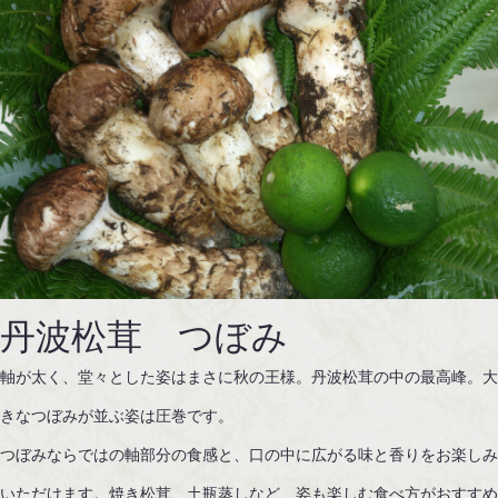
丹波松茸 つぼみ
軸が太く、堂々とした姿はまさに秋の王様。丹波松茸の中の最高峰。
きなつぼみが並ぶ姿は圧巻です。
つぼみならではの軸部分の食感と、口の中に広がる味と香りをお楽し
いただけます。焼き松茸、土瓶蒸しなど、姿も楽しむ食べ方がおすす