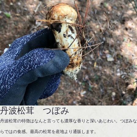
丹波松茸 つぼみ
丹波松茸の特徴はなんと言っても濃厚な香りと深いあじわい。つぼみ
らではの食感。最高の松茸を産地より通販します。