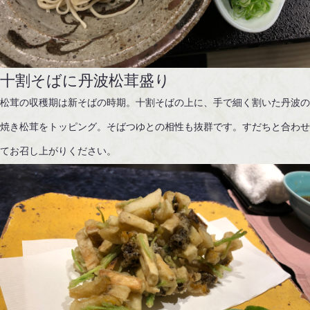
十割そばに丹波松茸盛り
松茸の収穫期は新そばの時期。十割そばの上に、手で細く割いた丹波
焼き松茸をトッピング。そばつゆとの相性も抜群です。すだちと合わ
てお召し上がりください。