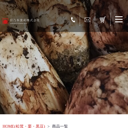
HOME(松茸・栗・黒豆)
商品一覧
>