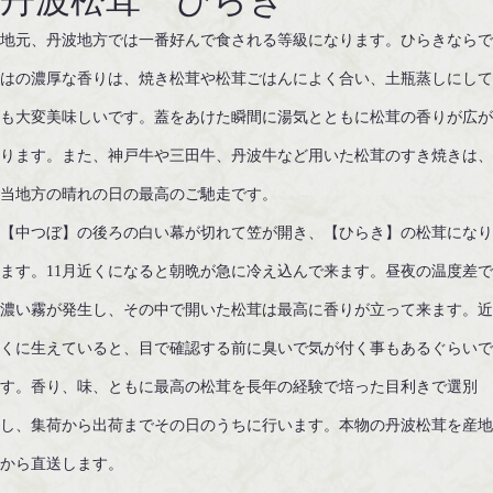
丹波松茸 ひらき
地元、丹波地方では一番好んで食される等級になります。ひらきなら
はの濃厚な香りは、焼き松茸や松茸ごはんによく合い、土瓶蒸しにし
も大変美味しいです。蓋をあけた瞬間に湯気とともに松茸の香りが広
ります。また、神戸牛や三田牛、丹波牛など用いた松茸のすき焼きは
当地方の晴れの日の最高のご馳走です。
【中つぼ】の後ろの白い幕が切れて笠が開き、【ひらき】の松茸にな
ます。11月近くになると朝晩が急に冷え込んで来ます。昼夜の温度差で
濃い霧が発生し、その中で開いた松茸は最高に香りが立って来ます。近
くに生えていると、目で確認する前に臭いで気が付く事もあるぐらいで
す。香り、味、ともに最高の松茸を長年の経験で培った目利きで選別
し、集荷から出荷までその日のうちに行います。本物の丹波松茸を産地
から直送します。