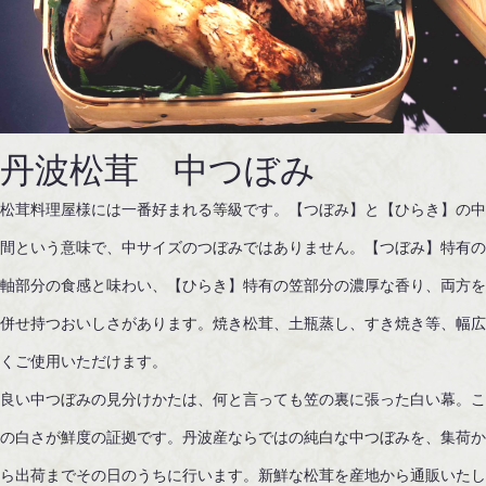
丹波松茸 中つぼみ
松茸料理屋様には一番好まれる等級です。【つぼみ】と【ひらき】の
間という意味で、中サイズのつぼみではありません。【つぼみ】特有
軸部分の食感と味わい、【ひらき】特有の笠部分の濃厚な香り、両方
併せ持つおいしさがあります。焼き松茸、土瓶蒸し、すき焼き等、幅
くご使用いただけます。
良い中つぼみの見分けかたは、何と言っても笠の裏に張った白い幕。こ
の白さが鮮度の証拠です。丹波産ならではの純白な中つぼみを、集荷か
ら出荷までその日のうちに行います。新鮮な松茸を産地から通販いたし