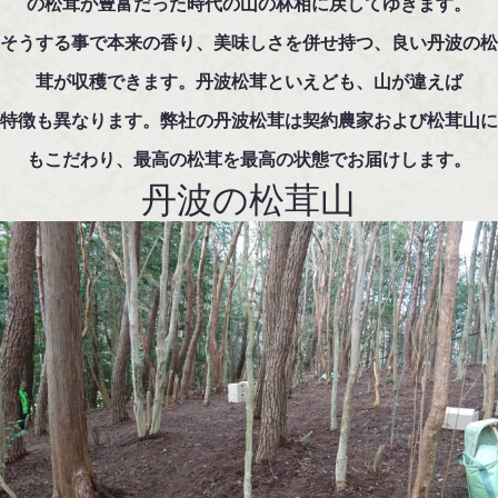
の松茸が豊富だった時代の山の林相に戻してゆきます。
そうする事で本来の香り、美味しさを併せ持つ、良い丹波の松
茸が収穫できます。丹波松茸といえども、山が違えば
特徴も異なります。弊社の丹波松茸は契約農家および松茸山に
もこだわり、最高の松茸を最高の状態でお届けします。
丹波の松茸山