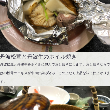
丹波松茸と丹波牛のホイル焼き
丹波松茸と丹波牛をホイルに包んで蒸し焼きにします。蒸し焼きなら
はの松茸のエキスが牛肉に染み込み、この上なく上品な味に仕上がり
す。