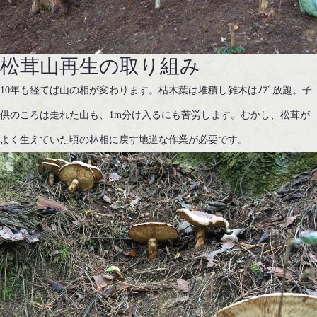
松茸山再生の取り組み
10年も経てば山の相が変わります。枯木葉は堆積し雑木はﾉﾌﾞ放題。子
供のころは走れた山も、1m分け入るにも苦労します。むかし、松茸が
よく生えていた頃の林相に戻す地道な作業が必要です。