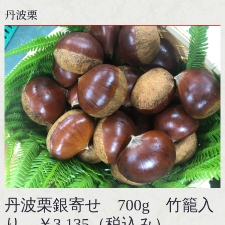
丹波栗
丹波栗銀寄せ 700g 竹籠入
り ￥3,135（税込み）