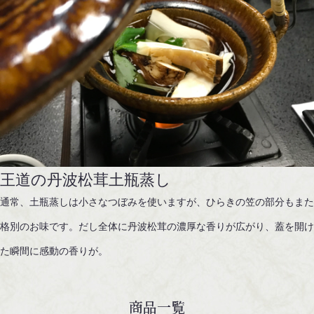
​​​​​​​王道の丹波松茸土瓶蒸し
通常、土瓶蒸しは小さなつぼみを使いますが、ひらきの笠の部分もま
格別のお味です。だし全体に丹波松茸の濃厚な香りが広がり、蓋を開
た瞬間に感動の香りが。
商品一覧