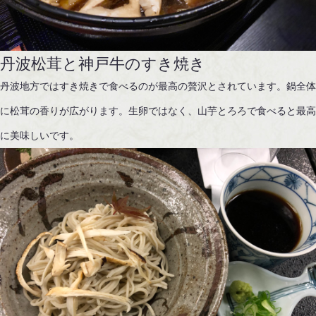
丹波松茸と神戸牛のすき焼き
丹波地方ではすき焼きで食べるのが最高の贅沢とされています。鍋全
に松茸の香りが広がります。生卵ではなく、山芋とろろで食べると最
に美味しいです。