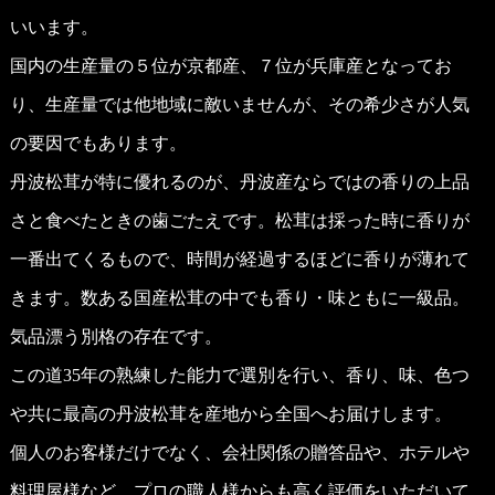
いいます。
国内の生産量の５位が京都産、７位が兵庫産となってお
り、生産量では他地域に敵いませんが、その希少さが人気
の要因でもあります。
丹波松茸が特に優れるのが、丹波産ならではの香りの上品
さと食べたときの歯ごたえです。松茸は採った時に香りが
一番出てくるもので、時間が経過するほどに香りが薄れて
きます。数ある国産松茸の中でも香り・味ともに一級品。
気品漂う別格の存在です。
この道35年の熟練した能力で選別を行い、香り、味、色つ
や共に最高の丹波松茸を産地から全国へお届けします。
個人のお客様だけでなく、会社関係の贈答品や、ホテルや
料理屋様など、プロの職人様からも高く評価をいただいて