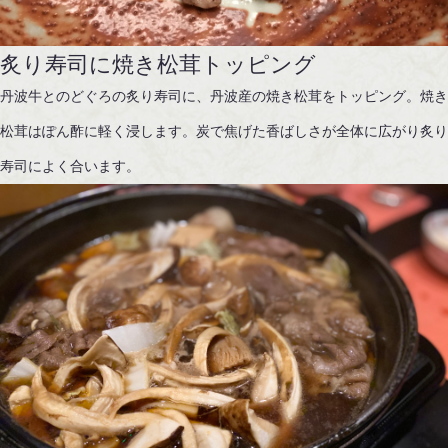
炙り寿司に焼き松茸トッピング
丹波牛とのどぐろの炙り寿司に、丹波産の焼き松茸をトッピング。焼
松茸はぽん酢に軽く浸します。炭で焦げた香ばしさが全体に広がり炙
寿司によく合います。