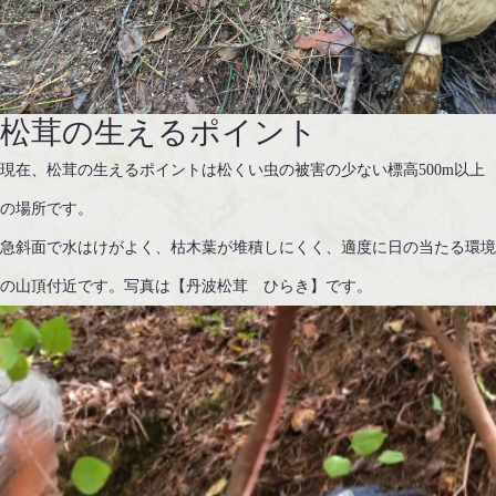
松茸の生えるポイント
現在、松茸の生えるポイントは松くい虫の被害の少ない標高500m以上
の場所です。
急斜面で水はけがよく、枯木葉が堆積しにくく、適度に日の当たる環境
の山頂付近です。写真は【丹波松茸 ひらき】です。