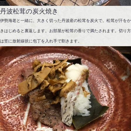
丹波松茸の炭火焼き
伊勢海老と一緒に、大きく切った丹波産の松茸を炭火で。松茸が汗を
きはじめると裏返します。お部屋が松茸の香りで満たされます。切り
は笠に放射線状に包丁を入れ手で割きます。